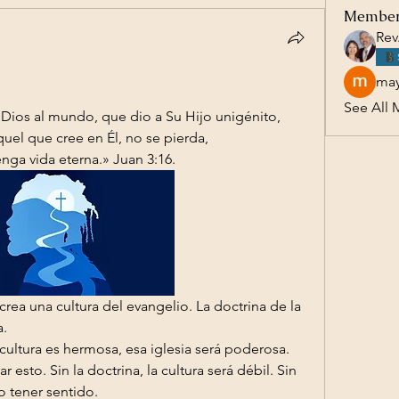
Membe
Rev
may
See All 
Dios al mundo, que dio a Su Hijo unigénito, 
uel que cree en Él, no se pierda, 
nga vida eterna.» Juan 3:16.
a.
 cultura es hermosa, esa iglesia será poderosa. 
 esto. Sin la doctrina, la cultura será débil. Sin 
o tener sentido. 