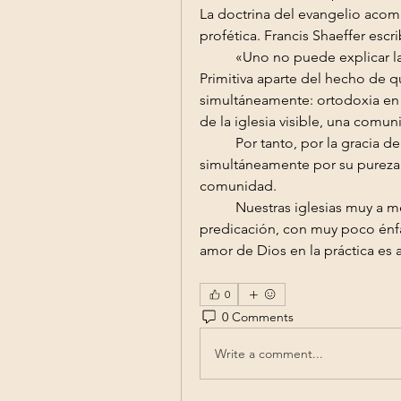
La doctrina del evangelio acomp
profética. Francis Shaeffer escri
	«Uno no puede explicar la
Primitiva aparte del hecho de que
simultáneamente: ortodoxia en doc
de la iglesia visible, una comu
	Por tanto, por la gracia de Dios, la iglesia debe ser conocida 			
simultáneamente por su pureza de
comunidad. 
	Nuestras iglesias muy a menudo han sido solamente puntos de 			
predicación, con muy poco énfas
amor de Dios en la práctica es 
0
0 Comments
Write a comment...