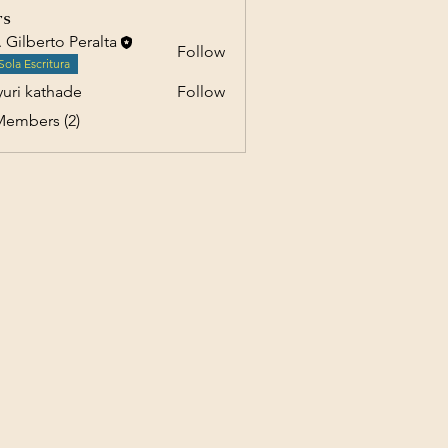
rs
. Gilberto Peralta
Follow
Sola Escritura
uri kathade
Follow
Members (2)