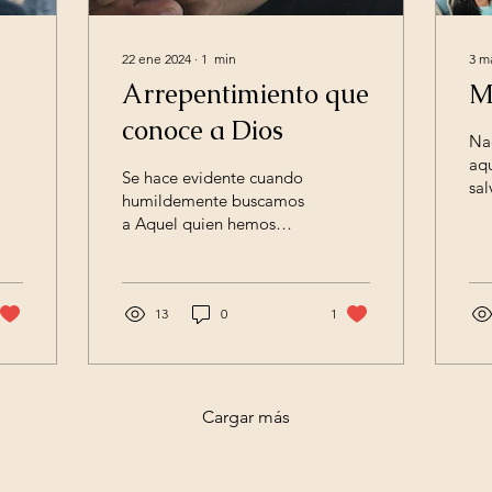
22 ene 2024
∙
1
min
3 m
Arrepentimiento que
M
conoce a Dios
Na
aqu
Se hace evidente cuando
sal
humildemente buscamos
Señ
a Aquel quien hemos
de 
ofendido en primer lugar.
seg
El rey David es el autor
de este Salmo y...
13
0
1
Cargar más