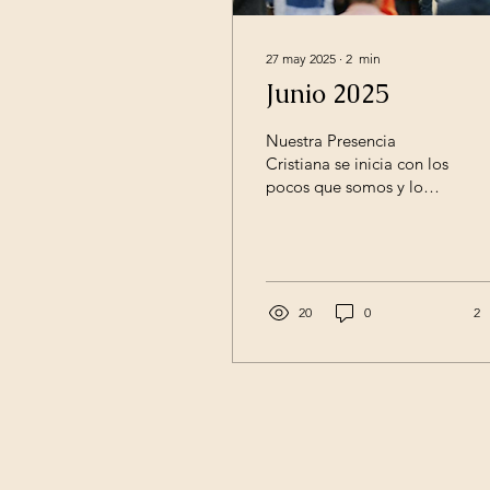
27 may 2025
∙
2
min
Junio 2025
Nuestra Presencia
Cristiana se inicia con los
pocos que somos y lo
haremos cada semana
para escuchar la Palabra
de Dios y dar testimonio
de Su Salvación y su
presencia en nuestras
20
0
2
vidas. Como leemos del
apóstol Pablo en
Romanos 15:19 y los
versículos siguientes «de
tal manera que desde
Jerusalén y por los
alrededores hasta Ilírico,
todo lo he llenado del