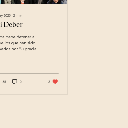
ay 2023
∙
2
min
i Deber
da debe detener a
ellos que han sido
vados por Su gracia. El
or Jesús dirige la vida
cada uno de ellos
ún Sus propósitos...
35
0
2