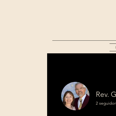
Rev. G
2
seguidor
Sola Escritu