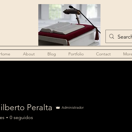
Home
About
Blog
Portfolio
Contact
Mor
ilberto Peralta
Administrador
es
0
seguidos
ra
+
4