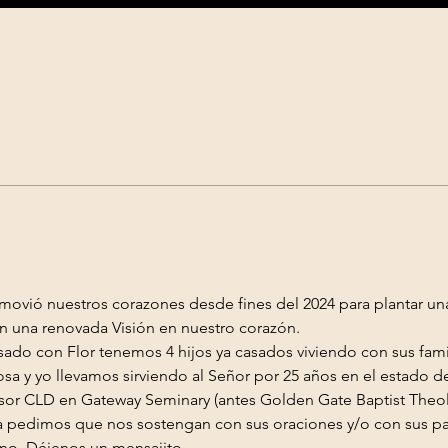
 movió nuestros corazones desde fines del 2024 para plantar un
una renovada Visión en nuestro corazón. 
ado con Flor tenemos 4 hijos ya casados viviendo con sus famil
osa y yo llevamos sirviendo al Señor por 25 años en el estado 
esor CLD en Gateway Seminary (antes Golden Gate Baptist Theol
iana pedimos que nos sostengan con sus oraciones y/o con sus p
ono. Déjenos un mensajito…