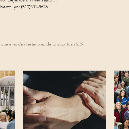
lberto, yo: (510)331-8626
rque ellas dan testimonio de Cristo» Juan 5:39