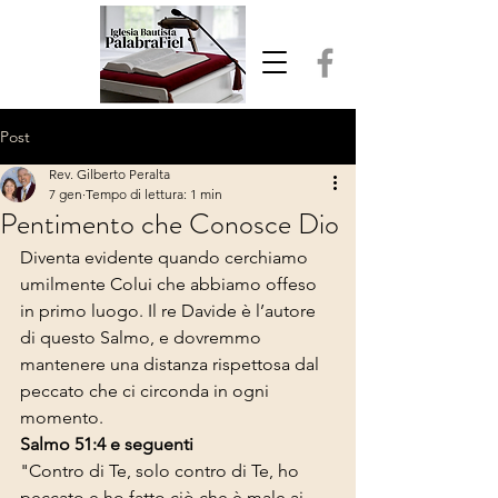
Post
Rev. Gilberto Peralta
7 gen
Tempo di lettura: 1 min
Pentimento che Conosce Dio
Diventa evidente quando cerchiamo 
umilmente Colui che abbiamo offeso 
in primo luogo. Il re Davide è l’autore 
di questo Salmo, e dovremmo 
mantenere una distanza rispettosa dal 
peccato che ci circonda in ogni 
momento.
Salmo 51:4 e seguenti
"Contro di Te, solo contro di Te, ho 
peccato e ho fatto ciò che è male ai 