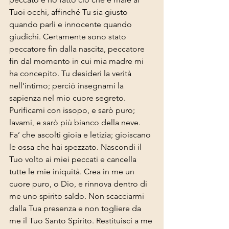
Tuoi occhi, affinché Tu sia giusto 
quando parli e innocente quando 
giudichi. Certamente sono stato 
peccatore fin dalla nascita, peccatore 
fin dal momento in cui mia madre mi 
ha concepito. Tu desideri la verità 
nell’intimo; perciò insegnami la 
sapienza nel mio cuore segreto. 
Purificami con issopo, e sarò puro; 
lavami, e sarò più bianco della neve. 
Fa’ che ascolti gioia e letizia; gioiscano 
le ossa che hai spezzato. Nascondi il 
Tuo volto ai miei peccati e cancella 
tutte le mie iniquità. Crea in me un 
cuore puro, o Dio, e rinnova dentro di 
me uno spirito saldo. Non scacciarmi 
dalla Tua presenza e non togliere da 
me il Tuo Santo Spirito. Restituisci a me 