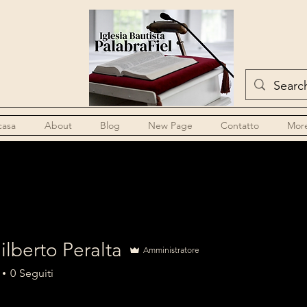
casa
About
Blog
New Page
Contatto
Mor
ilberto Peralta
Amministratore
0
Seguiti
ra
+
4