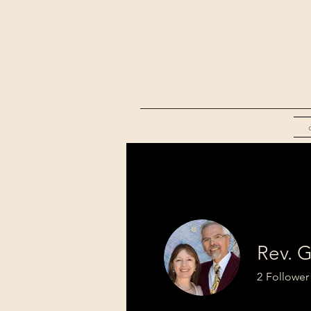
Rev. G
2
Follower
Sola Escritu