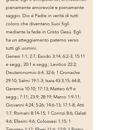
pienamente amorevole e pienamente
saggio. Dio è Padre in verità di tutti
coloro che diventano Suoi figli
mediante la fede in Cristo Gesù. Egli
ha un atteggiamento paterno verso
tutti gli uomini.
Genesi 1:1; 2:7; Esodo 3:14; 6:2-3; 15:11
e segg.; 20:1 e segg.; Levitico 22:2;
Deuteronomio 6:4; 32:6; 1 Cronache
29:10; Salmi 19:1-3; Isaia 43:3,15; 64:8;
Geremia 10:10; 17:13; Matteo 6:9 e
segg.; 7:11; 23:9; 28:19; Marco 1:9-11;
Giovanni 4:24; 5:26; 14:6-13; 17:1-8; Atti
1:7; Romani 8:14-15; 1 Corinzi 8:6; Galati
4:6; Efesini 4:6; Colossesi 1:15; 1
Timoteo 1:17; Ebrei 11:6; 12:9; 1 Pietro