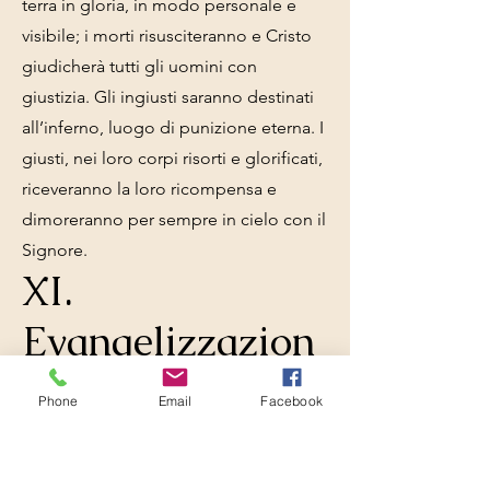
terra in gloria, in modo personale e
visibile; i morti risusciteranno e Cristo
giudicherà tutti gli uomini con
giustizia. Gli ingiusti saranno destinati
all’inferno, luogo di punizione eterna. I
giusti, nei loro corpi risorti e glorificati,
riceveranno la loro ricompensa e
dimoreranno per sempre in cielo con il
Signore.
XI.
Evangelizzazion
e e Missioni
Phone
Email
Facebook
È dovere e privilegio di ogni seguace
di Cristo e di ogni chiesa del Signore