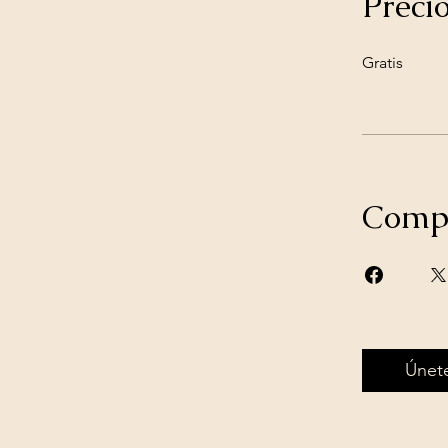
Preci
Gratis
Compa
Únet