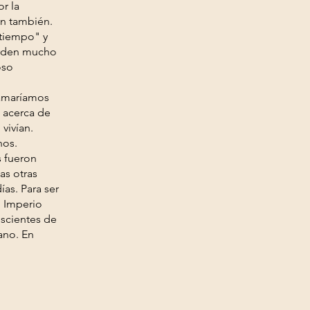
r la
on también.
 tiempo" y
ierden mucho
oso
lamaríamos
s acerca de
vivían.
nos.
s fueron
as otras
as. Para ser
l Imperio
scientes de
ano. En