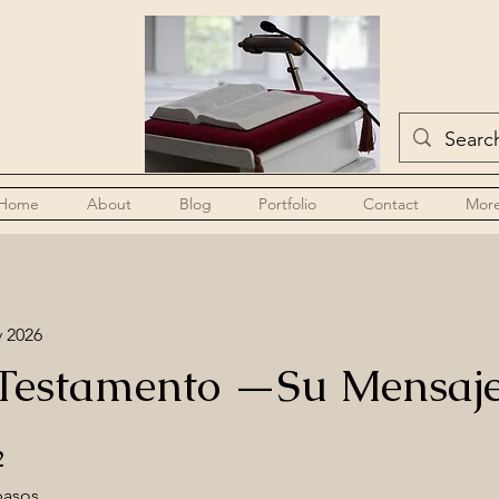
Home
About
Blog
Portfolio
Contact
Mor
v 2026
Testamento —Su Mensaj
 pasos
2
pasos