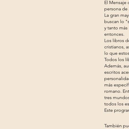
El Mensaje 
persona de 
La gran may
buscan lo "
y tanto más
entonces.
Los libros 
cristianos,
lo que estos
Todos los l
Además, aun
escritos ace
personalida
más específi
romano. Ent
tres mundos
todos los e
Este progra
También pue