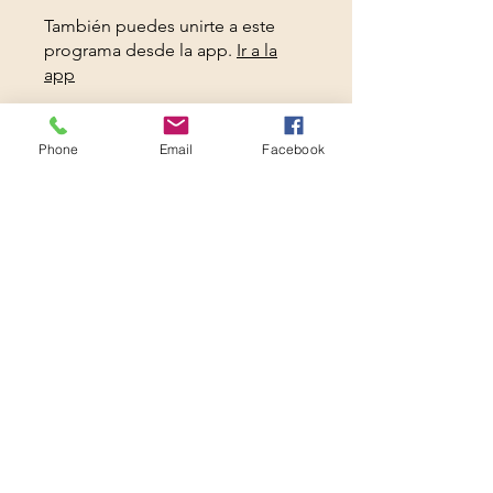
También puedes unirte a este
programa desde la app.
Ir a la
app
Phone
Email
Facebook
Instructores
Rev. Gilberto Peralta
Precio
Gratis
Compartir